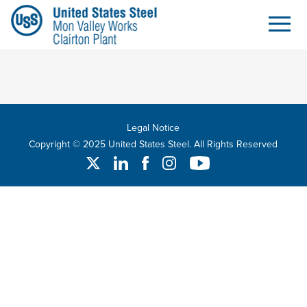
検索
メインコンテンツにスキップ
Legal Notice
Copyright © 2025 United States Steel. All Rights Reserved
Twitter
Linked In
Facebook
Instagram
YouTube